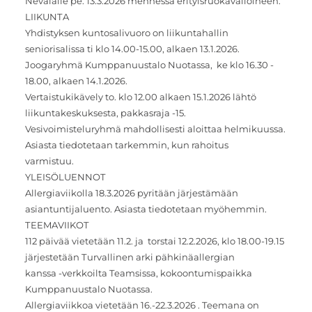
Nevalalle pe. 13.3.2026 mennessä erityisruokavalioineen.
LIIKUNTA
Yhdistyksen kuntosalivuoro on liikuntahallin
seniorisalissa ti klo 14.00-15.00, alkaen 13.1.2026.
Joogaryhmä Kumppanuustalo Nuotassa, ke klo 16.30 -
18.00, alkaen 14.1.2026.
Vertaistukikävely to. klo 12.00 alkaen 15.1.2026 lähtö
liikuntakeskuksesta, pakkasraja -15.
Vesivoimisteluryhmä mahdollisesti aloittaa helmikuussa.
Asiasta tiedotetaan tarkemmin, kun rahoitus
varmistuu.
YLEISÖLUENNOT
Allergiaviikolla 18.3.2026 pyritään järjestämään
asiantuntijaluento. Asiasta tiedotetaan myöhemmin.
TEEMAVIIKOT
112 päivää vietetään 11.2. ja torstai 12.2.2026, klo 18.00-19.15
järjestetään Turvallinen arki pähkinäallergian
kanssa -verkkoilta Teamsissa, kokoontumispaikka
Kumppanuustalo Nuotassa.
Allergiaviikkoa vietetään 16.-22.3.2026 . Teemana on