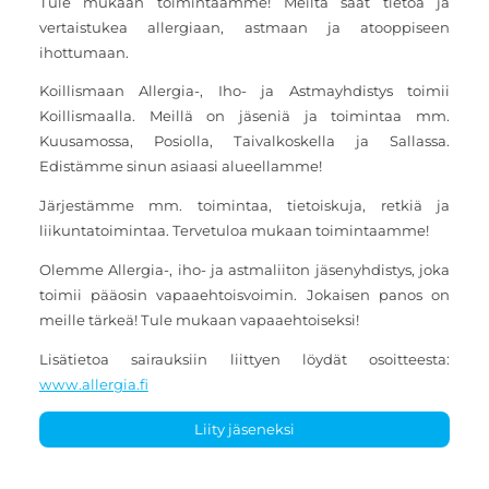
Tule mukaan toimintaamme! Meiltä saat tietoa ja
vertaistukea allergiaan, astmaan ja atooppiseen
ihottumaan.
Koillismaan Allergia-, Iho- ja Astmayhdistys toimii
Koillismaalla. Meillä on jäseniä ja toimintaa mm.
Kuusamossa, Posiolla, Taivalkoskella ja Sallassa.
Edistämme sinun asiaasi alueellamme!
Järjestämme mm. toimintaa, tietoiskuja, retkiä ja
liikuntatoimintaa. Tervetuloa mukaan toimintaamme!
Olemme Allergia-, iho- ja astmaliiton jäsenyhdistys, joka
toimii pääosin vapaaehtoisvoimin. Jokaisen panos on
meille tärkeä! Tule mukaan vapaaehtoiseksi!
Lisätietoa sairauksiin liittyen löydät osoitteesta:
www.allergia.fi
Liity jäseneksi