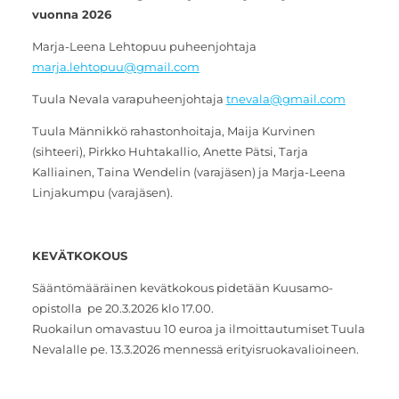
vuonna 2026
Marja-Leena Lehtopuu puheenjohtaja
marja.lehtopuu@gmail.com
Tuula Nevala varapuheenjohtaja
tnevala@gmail.com
Tuula Männikkö rahastonhoitaja, Maija Kurvinen
(sihteeri), Pirkko Huhtakallio, Anette Pätsi, Tarja
Kalliainen, Taina Wendelin (varajäsen) ja Marja-Leena
Linjakumpu (varajäsen).
KEVÄTKOKOUS
Sääntömääräinen kevätkokous pidetään Kuusamo-
opistolla pe 20.3.2026 klo 17.00.
Ruokailun omavastuu 10 euroa ja ilmoittautumiset Tuula
Nevalalle pe. 13.3.2026 mennessä erityisruokavalioineen.