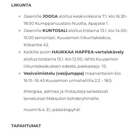
LIIKUNTA
Jäsenille
JOOGA
aloitus keskiviikkona 7.1. klo 16.30-
18.00 Kumppanuustalo Nuotta, Apajatie 1.
Jäsenille
KUNTOSALI
aloitus tiistaina 13.1. klo 14.00-
15.00 seniorisali, Kuusamon liikuntakeskus,
Kitkantie 42.
Kaikille avoin
HAUKKAA HAPPEA-vertaiskävely
aloitus torstaina 15.1. klo 12.00, lähtö Kuusamon
liikuntakeskuksen edestä, pakkasraja -15.
Vesivoimistelu (vesijumppa)
maanantaisin klo
16.15 -16.45 Kuusamon uimahallilla 2.2. - 18.5.
Allergiaa, astmaa ja ihotauteja sairastavat
tervetuloa! Maksuton kohderyhmälle.
Huom! 6.4. Ei, pääsiäispyhä!
TAPAHTUMAT