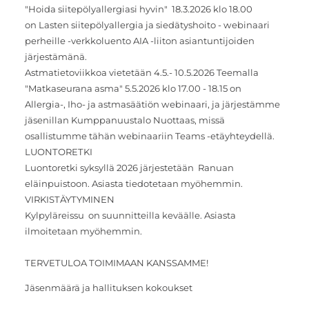
"Hoida siitepölyallergiasi hyvin" 18.3.2026 klo 18.00
on Lasten siitepölyallergia ja siedätyshoito - webinaari
perheille -verkkoluento AIA -liiton asiantuntijoiden
järjestämänä.
Astmatietoviikkoa vietetään 4.5.- 10.5.2026 Teemalla
"Matkaseurana asma" 5.5.2026 klo 17.00 - 18.15 on
Allergia-, Iho- ja astmasäätiön webinaari, ja järjestämme
jäsenillan Kumppanuustalo Nuottaas, missä
osallistumme tähän webinaariin Teams -etäyhteydellä.
LUONTORETKI
Luontoretki syksyllä 2026 järjestetään Ranuan
eläinpuistoon. Asiasta tiedotetaan myöhemmin.
VIRKISTÄYTYMINEN
Kylpyläreissu on suunnitteilla keväälle. Asiasta
ilmoitetaan myöhemmin.
TERVETULOA TOIMIMAAN KANSSAMME!
Jäsenmäärä ja hallituksen kokoukset