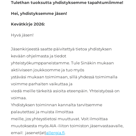
Tulethan tuoksutta yhdistyksemme tapahtumiimme!
Hei, yhdistyksemme jäsen!
Kevätkirje 2026:
Hyvä jäsen!
Jäsenkirjeestä saatte päivitettyä tietoa yhdistyksen
kevään ohjelmasta ja tiedot
yhteistyökumppaneistamme. Tule Sinäkin mukaan
aktiiviseen joukkoomme ja tuo myös
ystäväsi mukaan toimimaan, sillä yhdessä toimimalla
voimme parhaiten vaikuttaa ja
viedä meille tärkeitä asioita eteenpäin. Yhteistyössä on
voimaa.
Yhdistyksen toiminnan kannalta tarvitsemme
palautettasi ja muista ilmoittaa
meille, jos yhteystietosi muuttuvat. Voit ilmoittaa
muutoksesta myös AIA -liiton toimiston jäsenvastaavalle,
email: jasenet(at)
allergia.fi
.