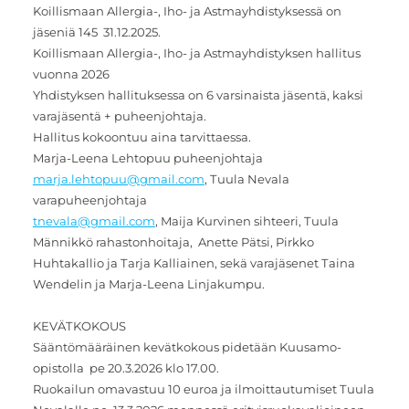
Koillismaan Allergia-, Iho- ja Astmayhdistyksessä on
jäseniä 145 31.12.2025.
Koillismaan Allergia-, Iho- ja Astmayhdistyksen hallitus
vuonna 2026
Yhdistyksen hallituksessa on 6 varsinaista jäsentä, kaksi
varajäsentä + puheenjohtaja.
Hallitus kokoontuu aina tarvittaessa.
Marja-Leena Lehtopuu puheenjohtaja
marja.lehtopuu@gmail.com
, Tuula Nevala
varapuheenjohtaja
tnevala@gmail.com
, Maija Kurvinen sihteeri, Tuula
Männikkö rahastonhoitaja, Anette Pätsi, Pirkko
Huhtakallio ja Tarja Kalliainen, sekä varajäsenet Taina
Wendelin ja Marja-Leena Linjakumpu.
KEVÄTKOKOUS
Sääntömääräinen kevätkokous pidetään Kuusamo-
opistolla pe 20.3.2026 klo 17.00.
Ruokailun omavastuu 10 euroa ja ilmoittautumiset Tuula